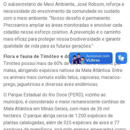
O subsecretário de Meio Ambiente, José Robson, reforça a
necessidade do envolvimento da comunidade no cuidado
com o meio ambiente. “Nosso desafio é permanente.
Precisamos ampliar as áreas monitoradas e envolver cada
cidadão nesse esforço coletivo. A prevenção é o caminho
mais eficaz para proteger nossa biodiversidade e garantir
qualidade de vida para as futuras gerações.”
Flora e fauna de Timóteo e do PERD
Timóteo possui mais de 60% de seu território coberto por
matas, abrigando espécies nativas da Mata Atlântica. Entre
os animais mais comuns estão tatus, capivaras, macacos-
prego, jaguatiricas e diversas aves endêmicas.
O Parque Estadual do Rio Doce (PERD), vizinho ao
município, é considerado o maior remanescente contínuo de
Mata Atlântica em Minas Gerais, com mais de 36 mil
hectares. O parque abriga cerca de 1.200 espécies de
plantas catalogadas, além de 325 espécies de aves e 77
espécies de mamíferos, incluindo animais ameaçados como